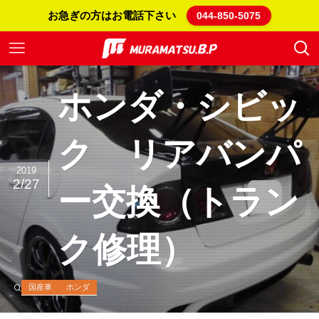
お急ぎの方はお電話下さい
044-850-5075
ホンダ・シビッ
ク リアバンパ
2019
2/27
ー交換（トラン
ク修理）
国産車
ホンダ