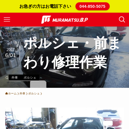
お急ぎの方はお電話下さい
044-850-5075
ポルシェ・前ま
2017
6/01
わり修理作業
外車
ポルシェ
ホーム
外車
ポルシェ