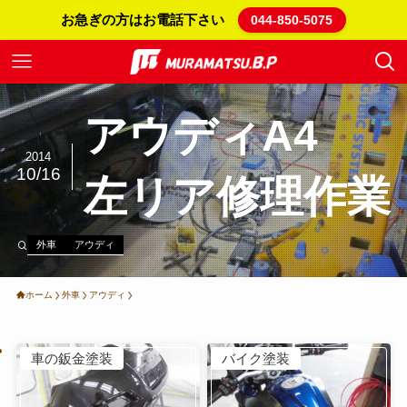
お急ぎの方はお電話下さい
044-850-5075
アウディA4
2014
10/16
左リア修理作業
外車
アウディ
ホーム
外車
アウディ
車の鈑金塗装
バイク塗装